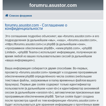
forumru.asustor.com
Список форумов
forumru.asustor.com - Соглашение о
конфиденциальности
Это соглашение подробно объясняет, как «forumru.asustor.com» и его
подразделения (в дальнейшем «мы», «наш», «forumru.asustor.com»,
«https://forumru.asustor.com») и phpBB (в дальнейшем «они»,
«программное обеспечение phpBB», «www.phpbb.com», «phpBB
Limited», «phpBB Teams») используют информацию, полученную во
время любой из ваших пользовательских сессий (в дальнейшем
«ваша информация»).
Ваша информация собирается двумя способами. Во-первых,
просмотр «forumru.asustor.com» приведёт к созданию программным
обеспечением phpBB определённого числа cookies (небольшие
текстовые файлы, загружаемые в папку временных файлов вашего
браузера). Первые две cookie содержат только идентификатор
пользователя (в дальнейшем «user-id») и идентификатор анонимной
сессии (в дальнейшем «session-id»), автоматически присвоенные вам
программным обеспечением phpBB. Третья cookie будет создана
после просмотра одной из тем конференции «forumru.asustor.com» и
будет использоваться для хранения информации о прочтённых вами