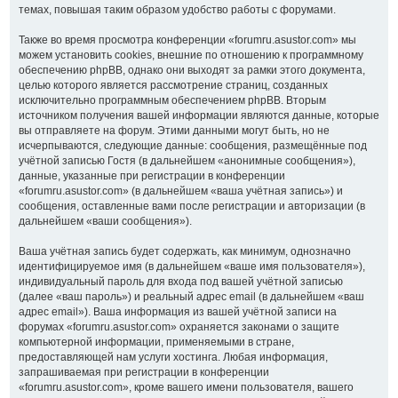
темах, повышая таким образом удобство работы с форумами.
Также во время просмотра конференции «forumru.asustor.com» мы
можем установить cookies, внешние по отношению к программному
обеспечению phpBB, однако они выходят за рамки этого документа,
целью которого является рассмотрение страниц, созданных
исключительно программным обеспечением phpBB. Вторым
источником получения вашей информации являются данные, которые
вы отправляете на форум. Этими данными могут быть, но не
исчерпываются, следующие данные: сообщения, размещённые под
учётной записью Гостя (в дальнейшем «анонимные сообщения»),
данные, указанные при регистрации в конференции
«forumru.asustor.com» (в дальнейшем «ваша учётная запись») и
сообщения, оставленные вами после регистрации и авторизации (в
дальнейшем «ваши сообщения»).
Ваша учётная запись будет содержать, как минимум, однозначно
идентифицируемое имя (в дальнейшем «ваше имя пользователя»),
индивидуальный пароль для входа под вашей учётной записью
(далее «ваш пароль») и реальный адрес email (в дальнейшем «ваш
адрес email»). Ваша информация из вашей учётной записи на
форумах «forumru.asustor.com» охраняется законами о защите
компьютерной информации, применяемыми в стране,
предоставляющей нам услуги хостинга. Любая информация,
запрашиваемая при регистрации в конференции
«forumru.asustor.com», кроме вашего имени пользователя, вашего