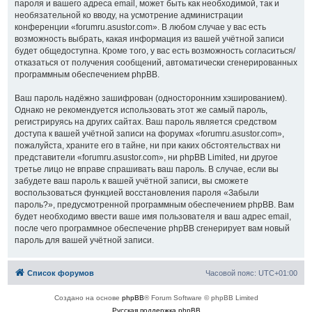
пароля и вашего адреса email, может быть как необходимой, так и
необязательной ко вводу, на усмотрение администрации
конференции «forumru.asustor.com». В любом случае у вас есть
возможность выбрать, какая информация из вашей учётной записи
будет общедоступна. Кроме того, у вас есть возможность согласиться/
отказаться от получения сообщений, автоматически сгенерированных
программным обеспечением phpBB.
Ваш пароль надёжно зашифрован (односторонним хэшированием).
Однако не рекомендуется использовать этот же самый пароль,
регистрируясь на других сайтах. Ваш пароль является средством
доступа к вашей учётной записи на форумах «forumru.asustor.com»,
пожалуйста, храните его в тайне, ни при каких обстоятельствах ни
представители «forumru.asustor.com», ни phpBB Limited, ни другое
третье лицо не вправе спрашивать ваш пароль. В случае, если вы
забудете ваш пароль к вашей учётной записи, вы сможете
воспользоваться функцией восстановления пароля «Забыли
пароль?», предусмотренной программным обеспечением phpBB. Вам
будет необходимо ввести ваше имя пользователя и ваш адрес email,
после чего программное обеспечение phpBB сгенерирует вам новый
пароль для вашей учётной записи.
Список форумов
Часовой пояс:
UTC+01:00
Создано на основе
phpBB
® Forum Software © phpBB Limited
Русская поддержка phpBB