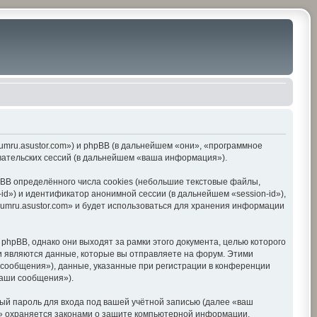
orumru.asustor.com») и phpBB (в дальнейшем «они», «программное
вательских сессий (в дальнейшем «ваша информация»).
BB определённого числа cookies (небольшие текстовые файлы,
d») и идентификатор анонимной сессии (в дальнейшем «session-id»),
umru.asustor.com» и будет использоваться для хранения информации
hpBB, однако они выходят за рамки этого документа, целью которого
 являются данные, которые вы отправляете на форум. Этими
сообщения»), данные, указанные при регистрации в конференции
ваши сообщения»).
ый пароль для входа под вашей учётной записью (далее «ваш
om» охраняется законами о защите компьютерной информации,