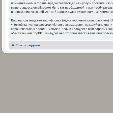
применяемыми в стране, предоставляющей нам услуги хостинга. Люба
вашего адреса email, может быть как необходимой, так и необязатель
информация из вашей учётной записи будет общедоступна. Кроме тог
Ваш пароль надёжно зашифрован (односторонним хэшированием). Одна
учётной записи на форумах «forumru.asustor.com», пожалуйста, храните
спрашивать ваш пароль. В случае, если вы забудете ваш пароль к 
обеспечением phpBB. Вам будет необходимо ввести ваше имя пользов
Список форумов