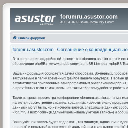
forumru.asustor.com
ASUSTOR Russian Community Forum
Список форумов
forumru.asustor.com - Соглашение о конфиденциально
Это соглашение подробно объясняет, как «forumru.asustor.com» и его 
обеспечение phpBB», «www.phpbb.com», «phpBB Limited», «phpBB Te
Ваша информация собирается двумя способами. Во-первых, просмотр
загружаемые в папку временных файлов вашего браузера). Первые две
автоматически присвоенные вам программным обеспечением phpBB. Тр
о прочтённых вами темах, повышая таким образом удобство работы 
Также во время просмотра конференции «forumru.asustor.com» мы мож
является рассмотрение страниц, созданных исключительно програм
данными могут быть, но не исчерпываются, следующие данные: сооб
«forumru.asustor.com» (в дальнейшем «ваша учётная запись») и соо
Ваша учётная запись будет содержать, как минимум, однозначно ид
пароль») и реальный адрес email (в дальнейшем «ваш адрес email»)