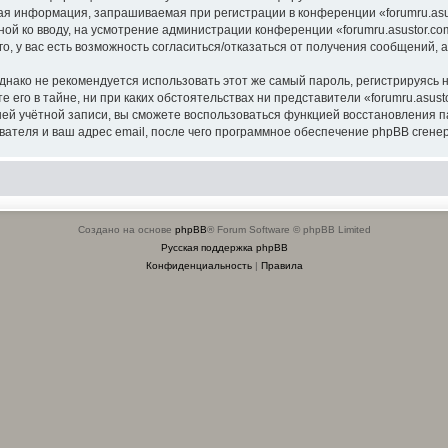
я информация, запрашиваемая при регистрации в конференции «forumru.asus
ной ко вводу, на усмотрение администрации конференции «forumru.asustor.com
о, у вас есть возможность согласиться/отказаться от получения сообщений
ко не рекомендуется использовать этот же самый пароль, регистрируясь на
 его в тайне, ни при каких обстоятельствах ни представители «forumru.asusto
вашей учётной записи, вы сможете воспользоваться функцией восстановлени
ателя и ваш адрес email, после чего программное обеспечение phpBB сгенер
Создано на основе
phpBB
® Forum Software © phpBB Limited
Русская поддержка phpBB
Конфиденциальность
|
Правила