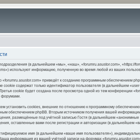
сти
подразделения (в дальнейшем «мы», «наш», «forumru.asustor.com», «https://f
ams») используют информацию, полученную во время любой из ваших пользо
 «forumru.asustor.com» приведёт к созданию программным обеспечением php
 cookie содержат только идентификатор пользователя (в дальнейшем «user-i
етья cookie будет создана после просмотра одной из тем конференции «for
с форумами.
ем установить cookies, внешние по отношению к программному обеспечению p
мным обеспечением phpBB. Вторым источником получения вашей информации
щения, размещённые под учётной записью Гостя (в дальнейшем «анонимные 
бщения, оставленные вами после регистрации и авторизации (в дальнейшем «
ентифицируемое имя (в дальнейшем «ваше имя пользователя»), индивидуальн
. Ваша информация из вашей учётной записи на форумах «forumru.asustor.c