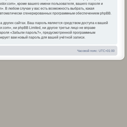
tor.com», кроме вашего имени пользователя, вашего пароля и
». В любом случае у вас есть возможность выбрать, какая
, автоматически сгенерированных программным обеспечением phpBB.
 других сайтах. Ваш пароль является средством доступа к вашей
r.com», ни phpBB Limited, ни другое третье лицо не вправе
я пароля «Забыли пароль?», предусмотренной программным
ирует вам новый пароль для вашей учётной записи.
Часовой пояс:
UTC+01:00