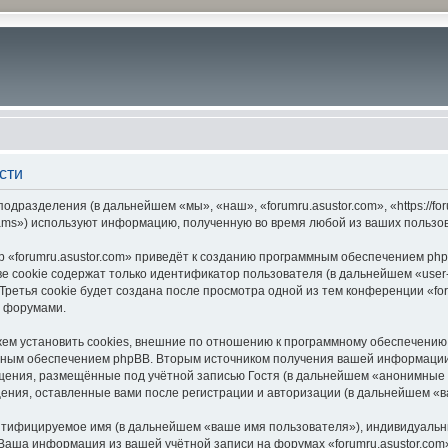
сти
подразделения (в дальнейшем «мы», «наш», «forumru.asustor.com», «https://f
ams») используют информацию, полученную во время любой из ваших пользо
 «forumru.asustor.com» приведёт к созданию программным обеспечением php
 cookie содержат только идентификатор пользователя (в дальнейшем «user-i
етья cookie будет создана после просмотра одной из тем конференции «for
с форумами.
ем установить cookies, внешние по отношению к программному обеспечению p
мным обеспечением phpBB. Вторым источником получения вашей информации
щения, размещённые под учётной записью Гостя (в дальнейшем «анонимные 
бщения, оставленные вами после регистрации и авторизации (в дальнейшем «
ентифицируемое имя (в дальнейшем «ваше имя пользователя»), индивидуальн
. Ваша информация из вашей учётной записи на форумах «forumru.asustor.c