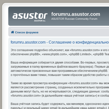
forumru.asustor.com
ASUSTOR Russian Community Forum
Список форумов
forumru.asustor.com - Соглашение о конфиденциально
Это соглашение подробно объясняет, как «forumru.asustor.com» и его 
обеспечение phpBB», «www.phpbb.com», «phpBB Limited», «phpBB Te
Ваша информация собирается двумя способами. Во-первых, просмотр
загружаемые в папку временных файлов вашего браузера). Первые две
автоматически присвоенные вам программным обеспечением phpBB. Тр
о прочтённых вами темах, повышая таким образом удобство работы 
Также во время просмотра конференции «forumru.asustor.com» мы мож
является рассмотрение страниц, созданных исключительно програм
данными могут быть, но не исчерпываются, следующие данные: сооб
«forumru.asustor.com» (в дальнейшем «ваша учётная запись») и соо
Ваша учётная запись будет содержать, как минимум, однозначно ид
пароль») и реальный адрес email (в дальнейшем «ваш адрес email»)