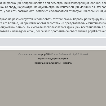
я информация, запрашиваемая при регистрации в конференции «forumru.asus
ной ко вводу, на усмотрение администрации конференции «forumru.asustor.com
о, у вас есть возможность согласиться/отказаться от получения сообщений
ко не рекомендуется использовать этот же самый пароль, регистрируясь на
 его в тайне, ни при каких обстоятельствах ни представители «forumru.asusto
вашей учётной записи, вы сможете воспользоваться функцией восстановлени
ателя и ваш адрес email, после чего программное обеспечение phpBB сгенер
Создано на основе
phpBB
® Forum Software © phpBB Limited
Русская поддержка phpBB
Конфиденциальность
|
Правила