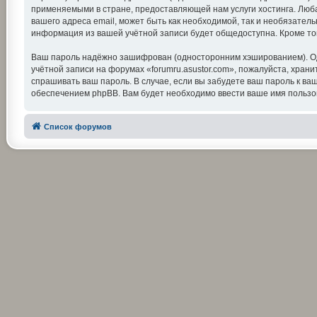
применяемыми в стране, предоставляющей нам услуги хостинга. Люба
вашего адреса email, может быть как необходимой, так и необязатель
информация из вашей учётной записи будет общедоступна. Кроме тог
Ваш пароль надёжно зашифрован (односторонним хэшированием). Одна
учётной записи на форумах «forumru.asustor.com», пожалуйста, храните
спрашивать ваш пароль. В случае, если вы забудете ваш пароль к 
обеспечением phpBB. Вам будет необходимо ввести ваше имя пользов
Список форумов