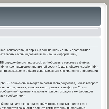
orumru.asustor.com») и phpBB (в дальнейшем «они», «программное
вательских сессий (в дальнейшем «ваша информация»).
BB определённого числа cookies (небольшие текстовые файлы,
d») и идентификатор анонимной сессии (в дальнейшем «session-id»),
umru.asustor.com» и будет использоваться для хранения информации
hpBB, однако они выходят за рамки этого документа, целью которого
 являются данные, которые вы отправляете на форум. Этими
сообщения»), данные, указанные при регистрации в конференции
ваши сообщения»).
ый пароль для входа под вашей учётной записью (далее «ваш
om» охраняется законами о защите компьютерной информации,