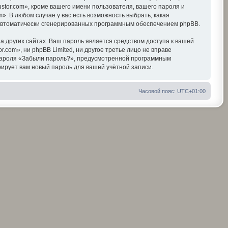
tor.com», кроме вашего имени пользователя, вашего пароля и
». В любом случае у вас есть возможность выбрать, какая
, автоматически сгенерированных программным обеспечением phpBB.
 других сайтах. Ваш пароль является средством доступа к вашей
r.com», ни phpBB Limited, ни другое третье лицо не вправе
я пароля «Забыли пароль?», предусмотренной программным
ирует вам новый пароль для вашей учётной записи.
Часовой пояс:
UTC+01:00