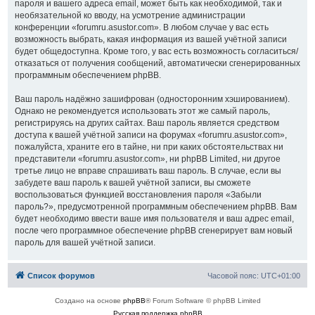
пароля и вашего адреса email, может быть как необходимой, так и
необязательной ко вводу, на усмотрение администрации
конференции «forumru.asustor.com». В любом случае у вас есть
возможность выбрать, какая информация из вашей учётной записи
будет общедоступна. Кроме того, у вас есть возможность согласиться/
отказаться от получения сообщений, автоматически сгенерированных
программным обеспечением phpBB.
Ваш пароль надёжно зашифрован (односторонним хэшированием).
Однако не рекомендуется использовать этот же самый пароль,
регистрируясь на других сайтах. Ваш пароль является средством
доступа к вашей учётной записи на форумах «forumru.asustor.com»,
пожалуйста, храните его в тайне, ни при каких обстоятельствах ни
представители «forumru.asustor.com», ни phpBB Limited, ни другое
третье лицо не вправе спрашивать ваш пароль. В случае, если вы
забудете ваш пароль к вашей учётной записи, вы сможете
воспользоваться функцией восстановления пароля «Забыли
пароль?», предусмотренной программным обеспечением phpBB. Вам
будет необходимо ввести ваше имя пользователя и ваш адрес email,
после чего программное обеспечение phpBB сгенерирует вам новый
пароль для вашей учётной записи.
Список форумов
Часовой пояс:
UTC+01:00
Создано на основе
phpBB
® Forum Software © phpBB Limited
Русская поддержка phpBB