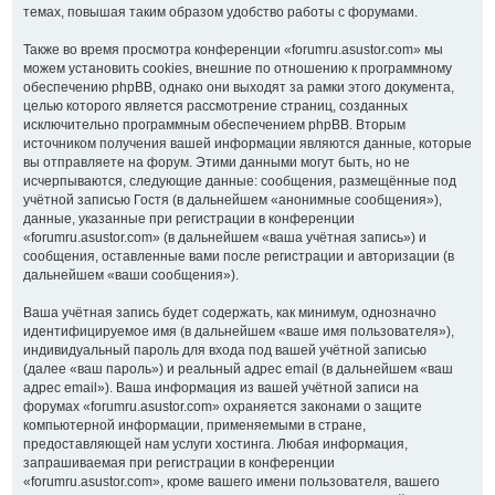
темах, повышая таким образом удобство работы с форумами.
Также во время просмотра конференции «forumru.asustor.com» мы
можем установить cookies, внешние по отношению к программному
обеспечению phpBB, однако они выходят за рамки этого документа,
целью которого является рассмотрение страниц, созданных
исключительно программным обеспечением phpBB. Вторым
источником получения вашей информации являются данные, которые
вы отправляете на форум. Этими данными могут быть, но не
исчерпываются, следующие данные: сообщения, размещённые под
учётной записью Гостя (в дальнейшем «анонимные сообщения»),
данные, указанные при регистрации в конференции
«forumru.asustor.com» (в дальнейшем «ваша учётная запись») и
сообщения, оставленные вами после регистрации и авторизации (в
дальнейшем «ваши сообщения»).
Ваша учётная запись будет содержать, как минимум, однозначно
идентифицируемое имя (в дальнейшем «ваше имя пользователя»),
индивидуальный пароль для входа под вашей учётной записью
(далее «ваш пароль») и реальный адрес email (в дальнейшем «ваш
адрес email»). Ваша информация из вашей учётной записи на
форумах «forumru.asustor.com» охраняется законами о защите
компьютерной информации, применяемыми в стране,
предоставляющей нам услуги хостинга. Любая информация,
запрашиваемая при регистрации в конференции
«forumru.asustor.com», кроме вашего имени пользователя, вашего