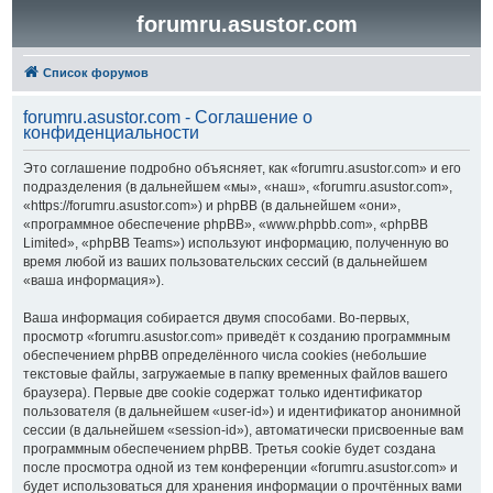
forumru.asustor.com
Список форумов
forumru.asustor.com - Соглашение о
конфиденциальности
Это соглашение подробно объясняет, как «forumru.asustor.com» и его
подразделения (в дальнейшем «мы», «наш», «forumru.asustor.com»,
«https://forumru.asustor.com») и phpBB (в дальнейшем «они»,
«программное обеспечение phpBB», «www.phpbb.com», «phpBB
Limited», «phpBB Teams») используют информацию, полученную во
время любой из ваших пользовательских сессий (в дальнейшем
«ваша информация»).
Ваша информация собирается двумя способами. Во-первых,
просмотр «forumru.asustor.com» приведёт к созданию программным
обеспечением phpBB определённого числа cookies (небольшие
текстовые файлы, загружаемые в папку временных файлов вашего
браузера). Первые две cookie содержат только идентификатор
пользователя (в дальнейшем «user-id») и идентификатор анонимной
сессии (в дальнейшем «session-id»), автоматически присвоенные вам
программным обеспечением phpBB. Третья cookie будет создана
после просмотра одной из тем конференции «forumru.asustor.com» и
будет использоваться для хранения информации о прочтённых вами