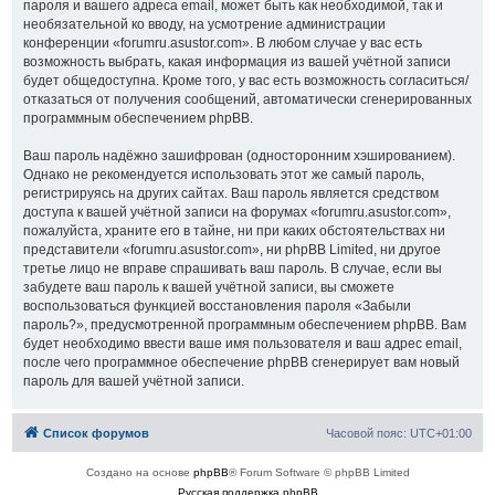
пароля и вашего адреса email, может быть как необходимой, так и
необязательной ко вводу, на усмотрение администрации
конференции «forumru.asustor.com». В любом случае у вас есть
возможность выбрать, какая информация из вашей учётной записи
будет общедоступна. Кроме того, у вас есть возможность согласиться/
отказаться от получения сообщений, автоматически сгенерированных
программным обеспечением phpBB.
Ваш пароль надёжно зашифрован (односторонним хэшированием).
Однако не рекомендуется использовать этот же самый пароль,
регистрируясь на других сайтах. Ваш пароль является средством
доступа к вашей учётной записи на форумах «forumru.asustor.com»,
пожалуйста, храните его в тайне, ни при каких обстоятельствах ни
представители «forumru.asustor.com», ни phpBB Limited, ни другое
третье лицо не вправе спрашивать ваш пароль. В случае, если вы
забудете ваш пароль к вашей учётной записи, вы сможете
воспользоваться функцией восстановления пароля «Забыли
пароль?», предусмотренной программным обеспечением phpBB. Вам
будет необходимо ввести ваше имя пользователя и ваш адрес email,
после чего программное обеспечение phpBB сгенерирует вам новый
пароль для вашей учётной записи.
Список форумов
Часовой пояс:
UTC+01:00
Создано на основе
phpBB
® Forum Software © phpBB Limited
Русская поддержка phpBB