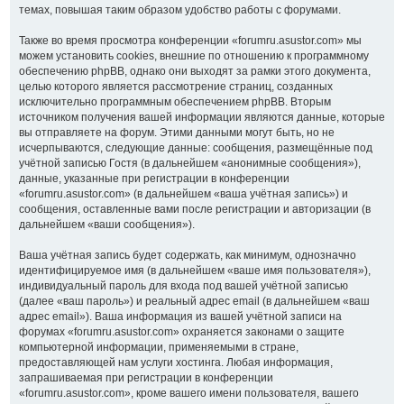
темах, повышая таким образом удобство работы с форумами.
Также во время просмотра конференции «forumru.asustor.com» мы
можем установить cookies, внешние по отношению к программному
обеспечению phpBB, однако они выходят за рамки этого документа,
целью которого является рассмотрение страниц, созданных
исключительно программным обеспечением phpBB. Вторым
источником получения вашей информации являются данные, которые
вы отправляете на форум. Этими данными могут быть, но не
исчерпываются, следующие данные: сообщения, размещённые под
учётной записью Гостя (в дальнейшем «анонимные сообщения»),
данные, указанные при регистрации в конференции
«forumru.asustor.com» (в дальнейшем «ваша учётная запись») и
сообщения, оставленные вами после регистрации и авторизации (в
дальнейшем «ваши сообщения»).
Ваша учётная запись будет содержать, как минимум, однозначно
идентифицируемое имя (в дальнейшем «ваше имя пользователя»),
индивидуальный пароль для входа под вашей учётной записью
(далее «ваш пароль») и реальный адрес email (в дальнейшем «ваш
адрес email»). Ваша информация из вашей учётной записи на
форумах «forumru.asustor.com» охраняется законами о защите
компьютерной информации, применяемыми в стране,
предоставляющей нам услуги хостинга. Любая информация,
запрашиваемая при регистрации в конференции
«forumru.asustor.com», кроме вашего имени пользователя, вашего