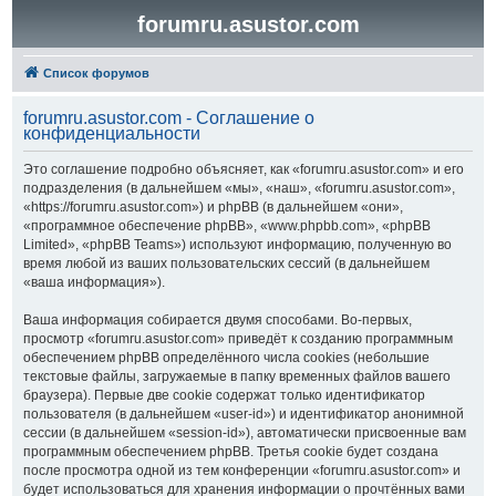
forumru.asustor.com
Список форумов
forumru.asustor.com - Соглашение о
конфиденциальности
Это соглашение подробно объясняет, как «forumru.asustor.com» и его
подразделения (в дальнейшем «мы», «наш», «forumru.asustor.com»,
«https://forumru.asustor.com») и phpBB (в дальнейшем «они»,
«программное обеспечение phpBB», «www.phpbb.com», «phpBB
Limited», «phpBB Teams») используют информацию, полученную во
время любой из ваших пользовательских сессий (в дальнейшем
«ваша информация»).
Ваша информация собирается двумя способами. Во-первых,
просмотр «forumru.asustor.com» приведёт к созданию программным
обеспечением phpBB определённого числа cookies (небольшие
текстовые файлы, загружаемые в папку временных файлов вашего
браузера). Первые две cookie содержат только идентификатор
пользователя (в дальнейшем «user-id») и идентификатор анонимной
сессии (в дальнейшем «session-id»), автоматически присвоенные вам
программным обеспечением phpBB. Третья cookie будет создана
после просмотра одной из тем конференции «forumru.asustor.com» и
будет использоваться для хранения информации о прочтённых вами