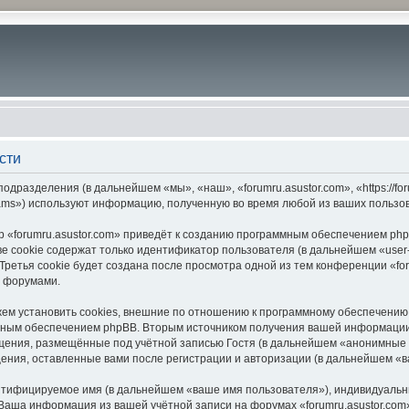
сти
подразделения (в дальнейшем «мы», «наш», «forumru.asustor.com», «https://f
ams») используют информацию, полученную во время любой из ваших пользо
 «forumru.asustor.com» приведёт к созданию программным обеспечением php
 cookie содержат только идентификатор пользователя (в дальнейшем «user-i
етья cookie будет создана после просмотра одной из тем конференции «for
с форумами.
ем установить cookies, внешние по отношению к программному обеспечению p
мным обеспечением phpBB. Вторым источником получения вашей информации
щения, размещённые под учётной записью Гостя (в дальнейшем «анонимные 
бщения, оставленные вами после регистрации и авторизации (в дальнейшем «
ентифицируемое имя (в дальнейшем «ваше имя пользователя»), индивидуальн
. Ваша информация из вашей учётной записи на форумах «forumru.asustor.c