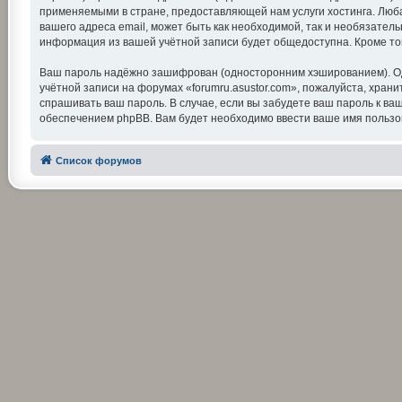
применяемыми в стране, предоставляющей нам услуги хостинга. Люба
вашего адреса email, может быть как необходимой, так и необязатель
информация из вашей учётной записи будет общедоступна. Кроме тог
Ваш пароль надёжно зашифрован (односторонним хэшированием). Одна
учётной записи на форумах «forumru.asustor.com», пожалуйста, храните
спрашивать ваш пароль. В случае, если вы забудете ваш пароль к 
обеспечением phpBB. Вам будет необходимо ввести ваше имя пользов
Список форумов