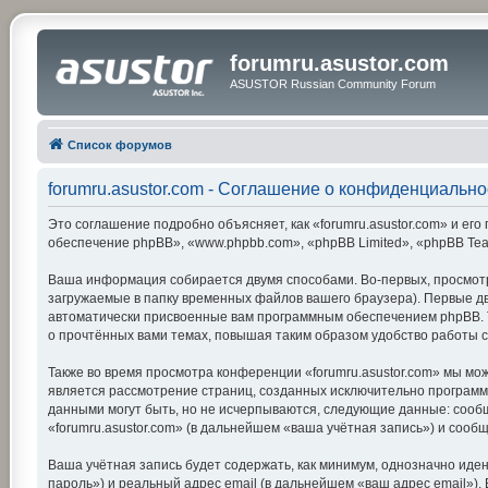
forumru.asustor.com
ASUSTOR Russian Community Forum
Список форумов
forumru.asustor.com - Соглашение о конфиденциально
Это соглашение подробно объясняет, как «forumru.asustor.com» и его 
обеспечение phpBB», «www.phpbb.com», «phpBB Limited», «phpBB Te
Ваша информация собирается двумя способами. Во-первых, просмотр
загружаемые в папку временных файлов вашего браузера). Первые две
автоматически присвоенные вам программным обеспечением phpBB. Тр
о прочтённых вами темах, повышая таким образом удобство работы 
Также во время просмотра конференции «forumru.asustor.com» мы мож
является рассмотрение страниц, созданных исключительно програм
данными могут быть, но не исчерпываются, следующие данные: сооб
«forumru.asustor.com» (в дальнейшем «ваша учётная запись») и соо
Ваша учётная запись будет содержать, как минимум, однозначно ид
пароль») и реальный адрес email (в дальнейшем «ваш адрес email»)