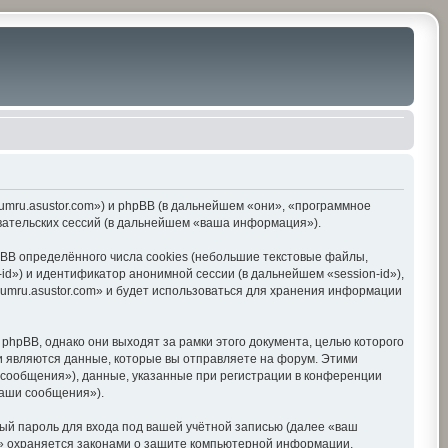
orumru.asustor.com») и phpBB (в дальнейшем «они», «программное
вательских сессий (в дальнейшем «ваша информация»).
BB определённого числа cookies (небольшие текстовые файлы,
d») и идентификатор анонимной сессии (в дальнейшем «session-id»),
umru.asustor.com» и будет использоваться для хранения информации
hpBB, однако они выходят за рамки этого документа, целью которого
 являются данные, которые вы отправляете на форум. Этими
сообщения»), данные, указанные при регистрации в конференции
ваши сообщения»).
ый пароль для входа под вашей учётной записью (далее «ваш
om» охраняется законами о защите компьютерной информации,