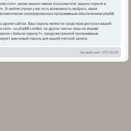
tor.com», кроме вашего имени пользователя, вашего пароля и
». В любом случае у вас есть возможность выбрать, какая
, автоматически сгенерированных программным обеспечением phpBB.
 других сайтах. Ваш пароль является средством доступа к вашей
r.com», ни phpBB Limited, ни другое третье лицо не вправе
я пароля «Забыли пароль?», предусмотренной программным
ирует вам новый пароль для вашей учётной записи.
Часовой пояс:
UTC+01:00