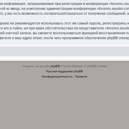
я информация, запрашиваемая при регистрации в конференции «forumru.asus
ной ко вводу, на усмотрение администрации конференции «forumru.asustor.com
о, у вас есть возможность согласиться/отказаться от получения сообщений
ко не рекомендуется использовать этот же самый пароль, регистрируясь на
 его в тайне, ни при каких обстоятельствах ни представители «forumru.asusto
вашей учётной записи, вы сможете воспользоваться функцией восстановлени
ателя и ваш адрес email, после чего программное обеспечение phpBB сгенер
Создано на основе
phpBB
® Forum Software © phpBB Limited
Русская поддержка phpBB
Конфиденциальность
|
Правила