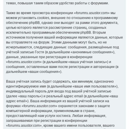
темах, повышая таким образом удобство работы с форумами.
Также во время просмотра конференции «forumru.asustor.com» мы
можем установить cookies, внешние по отношению к программному
обеспечению phpBB, однако они выходят за рамки этого документа,
целью которого является рассмотрение страниц, созданных
исключительно программным обеспечением phpBB. Вторым
источником получения вашей информации являются данные, которые
вы отправляете на форум. Этими данными могут быть, но не
исчерпываются, следующие данные: сообщения, размещённые под
учётной записью Гостя (в дальнейшем «анонимные сообщения»),
данные, указанные при регистрации в конференции
«forumru.asustor.com» (в дальнейшем «ваша учётная запись») и
сообщения, оставленные вами после регистрации и авторизации (в
дальнейшем «ваши сообщения»).
Ваша учётная запись будет содержать, как минимум, однозначно
идентифицируемое имя (в дальнейшем «ваше имя пользователя»),
индивидуальный пароль для входа под вашей учётной записью
(далее «ваш пароль») и реальный адрес email (в дальнейшем «ваш
адрес email»). Ваша информация из вашей учётной записи на
форумах «forumru.asustor.com» охраняется законами о защите
компьютерной информации, применяемыми в стране,
предоставляющей нам услуги хостинга. Любая информация,
запрашиваемая при регистрации в конференции
«forumru.asustor.com», кроме вашего имени пользователя, вашего