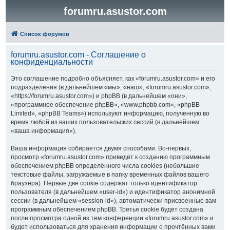
forumru.asustor.com
Список форумов
forumru.asustor.com - Соглашение о
конфиденциальности
Это соглашение подробно объясняет, как «forumru.asustor.com» и его
подразделения (в дальнейшем «мы», «наш», «forumru.asustor.com»,
«https://forumru.asustor.com») и phpBB (в дальнейшем «они»,
«программное обеспечение phpBB», «www.phpbb.com», «phpBB
Limited», «phpBB Teams») используют информацию, полученную во
время любой из ваших пользовательских сессий (в дальнейшем
«ваша информация»).
Ваша информация собирается двумя способами. Во-первых,
просмотр «forumru.asustor.com» приведёт к созданию программным
обеспечением phpBB определённого числа cookies (небольшие
текстовые файлы, загружаемые в папку временных файлов вашего
браузера). Первые две cookie содержат только идентификатор
пользователя (в дальнейшем «user-id») и идентификатор анонимной
сессии (в дальнейшем «session-id»), автоматически присвоенные вам
программным обеспечением phpBB. Третья cookie будет создана
после просмотра одной из тем конференции «forumru.asustor.com» и
будет использоваться для хранения информации о прочтённых вами