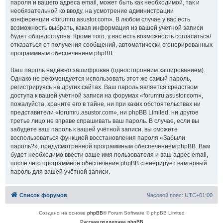
пароля и вашего адреса email, может быть как необходимой, так и
необязательной ко вводу, на усмотрение администрации
конференции «forumru.asustor.com». В любом случае у вас есть
возможность выбрать, какая информация из вашей учётной записи
будет общедоступна. Кроме того, у вас есть возможность согласиться/
отказаться от получения сообщений, автоматически сгенерированных
программным обеспечением phpBB.
Ваш пароль надёжно зашифрован (односторонним хэшированием).
Однако не рекомендуется использовать этот же самый пароль,
регистрируясь на других сайтах. Ваш пароль является средством
доступа к вашей учётной записи на форумах «forumru.asustor.com»,
пожалуйста, храните его в тайне, ни при каких обстоятельствах ни
представители «forumru.asustor.com», ни phpBB Limited, ни другое
третье лицо не вправе спрашивать ваш пароль. В случае, если вы
забудете ваш пароль к вашей учётной записи, вы сможете
воспользоваться функцией восстановления пароля «Забыли
пароль?», предусмотренной программным обеспечением phpBB. Вам
будет необходимо ввести ваше имя пользователя и ваш адрес email,
после чего программное обеспечение phpBB сгенерирует вам новый
пароль для вашей учётной записи.
Список форумов
Часовой пояс:
UTC+01:00
Создано на основе
phpBB
® Forum Software © phpBB Limited
Русская поддержка phpBB