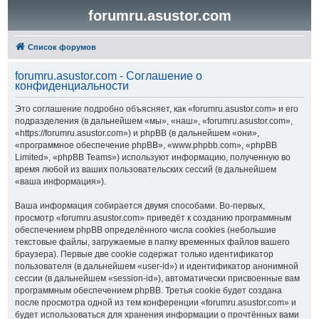
forumru.asustor.com
Список форумов
forumru.asustor.com - Соглашение о
конфиденциальности
Это соглашение подробно объясняет, как «forumru.asustor.com» и его
подразделения (в дальнейшем «мы», «наш», «forumru.asustor.com»,
«https://forumru.asustor.com») и phpBB (в дальнейшем «они»,
«программное обеспечение phpBB», «www.phpbb.com», «phpBB
Limited», «phpBB Teams») используют информацию, полученную во
время любой из ваших пользовательских сессий (в дальнейшем
«ваша информация»).
Ваша информация собирается двумя способами. Во-первых,
просмотр «forumru.asustor.com» приведёт к созданию программным
обеспечением phpBB определённого числа cookies (небольшие
текстовые файлы, загружаемые в папку временных файлов вашего
браузера). Первые две cookie содержат только идентификатор
пользователя (в дальнейшем «user-id») и идентификатор анонимной
сессии (в дальнейшем «session-id»), автоматически присвоенные вам
программным обеспечением phpBB. Третья cookie будет создана
после просмотра одной из тем конференции «forumru.asustor.com» и
будет использоваться для хранения информации о прочтённых вами