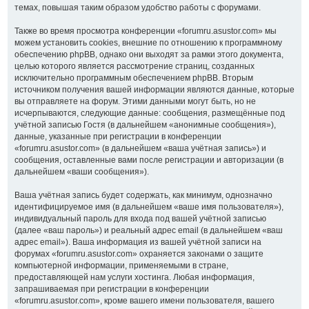
темах, повышая таким образом удобство работы с форумами.
Также во время просмотра конференции «forumru.asustor.com» мы
можем установить cookies, внешние по отношению к программному
обеспечению phpBB, однако они выходят за рамки этого документа,
целью которого является рассмотрение страниц, созданных
исключительно программным обеспечением phpBB. Вторым
источником получения вашей информации являются данные, которые
вы отправляете на форум. Этими данными могут быть, но не
исчерпываются, следующие данные: сообщения, размещённые под
учётной записью Гостя (в дальнейшем «анонимные сообщения»),
данные, указанные при регистрации в конференции
«forumru.asustor.com» (в дальнейшем «ваша учётная запись») и
сообщения, оставленные вами после регистрации и авторизации (в
дальнейшем «ваши сообщения»).
Ваша учётная запись будет содержать, как минимум, однозначно
идентифицируемое имя (в дальнейшем «ваше имя пользователя»),
индивидуальный пароль для входа под вашей учётной записью
(далее «ваш пароль») и реальный адрес email (в дальнейшем «ваш
адрес email»). Ваша информация из вашей учётной записи на
форумах «forumru.asustor.com» охраняется законами о защите
компьютерной информации, применяемыми в стране,
предоставляющей нам услуги хостинга. Любая информация,
запрашиваемая при регистрации в конференции
«forumru.asustor.com», кроме вашего имени пользователя, вашего