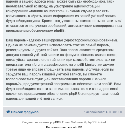
пароля и вашего адреса email, может быть как необходимой, так и
необязательной ко вводу, на усмотрение администрации
конференции «forumru.asustor.com». В любом случае у вас есть
возможность выбрать, какая информация из вашей учётной записи
будет общедоступна. Кроме того, у вас есть возможность согласиться/
отказаться от получения сообщений, автоматически сгенерированных
программным обеспечением phpBB.
Ваш пароль надёжно зашифрован (односторонним хэшированием).
Однако не рекомендуется использовать этот же самый пароль,
регистрируясь на других сайтах. Ваш пароль является средством
доступа к вашей учётной записи на форумах «forumru.asustor.com»,
пожалуйста, храните его в тайне, ни при каких обстоятельствах ни
представители «forumru.asustor.com», ни phpBB Limited, ни другое
третье лицо не вправе спрашивать ваш пароль. В случае, если вы
забудете ваш пароль к вашей учётной записи, вы сможете
воспользоваться функцией восстановления пароля «Забыли
пароль?», предусмотренной программным обеспечением phpBB. Вам
будет необходимо ввести ваше имя пользователя и ваш адрес email,
после чего программное обеспечение phpBB сгенерирует вам новый
пароль для вашей учётной записи.
Список форумов
Часовой пояс:
UTC+01:00
Создано на основе
phpBB
® Forum Software © phpBB Limited
Русская поддержка phpBB