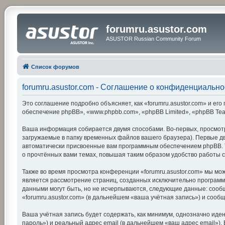
forumru.asustor.com
ASUSTOR Russian Community Forum
Список форумов
forumru.asustor.com - Соглашение о конфиденциально
Это соглашение подробно объясняет, как «forumru.asustor.com» и его 
обеспечение phpBB», «www.phpbb.com», «phpBB Limited», «phpBB Te
Ваша информация собирается двумя способами. Во-первых, просмотр
загружаемые в папку временных файлов вашего браузера). Первые две
автоматически присвоенные вам программным обеспечением phpBB. Тр
о прочтённых вами темах, повышая таким образом удобство работы 
Также во время просмотра конференции «forumru.asustor.com» мы мож
является рассмотрение страниц, созданных исключительно програм
данными могут быть, но не исчерпываются, следующие данные: сооб
«forumru.asustor.com» (в дальнейшем «ваша учётная запись») и соо
Ваша учётная запись будет содержать, как минимум, однозначно ид
пароль») и реальный адрес email (в дальнейшем «ваш адрес email»)