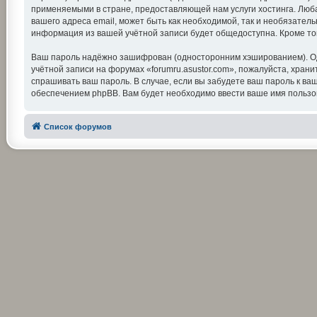
применяемыми в стране, предоставляющей нам услуги хостинга. Люба
вашего адреса email, может быть как необходимой, так и необязатель
информация из вашей учётной записи будет общедоступна. Кроме тог
Ваш пароль надёжно зашифрован (односторонним хэшированием). Одна
учётной записи на форумах «forumru.asustor.com», пожалуйста, храните
спрашивать ваш пароль. В случае, если вы забудете ваш пароль к 
обеспечением phpBB. Вам будет необходимо ввести ваше имя пользов
Список форумов