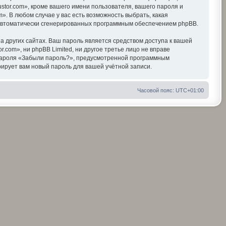
tor.com», кроме вашего имени пользователя, вашего пароля и
». В любом случае у вас есть возможность выбрать, какая
, автоматически сгенерированных программным обеспечением phpBB.
 других сайтах. Ваш пароль является средством доступа к вашей
r.com», ни phpBB Limited, ни другое третье лицо не вправе
я пароля «Забыли пароль?», предусмотренной программным
ирует вам новый пароль для вашей учётной записи.
Часовой пояс:
UTC+01:00