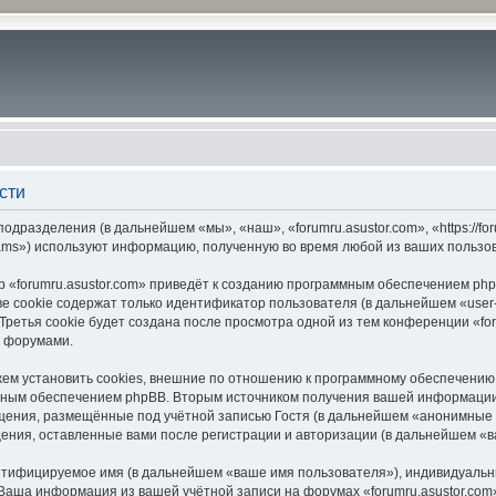
сти
подразделения (в дальнейшем «мы», «наш», «forumru.asustor.com», «https://f
ams») используют информацию, полученную во время любой из ваших пользо
 «forumru.asustor.com» приведёт к созданию программным обеспечением php
 cookie содержат только идентификатор пользователя (в дальнейшем «user-i
етья cookie будет создана после просмотра одной из тем конференции «for
с форумами.
ем установить cookies, внешние по отношению к программному обеспечению p
мным обеспечением phpBB. Вторым источником получения вашей информации
щения, размещённые под учётной записью Гостя (в дальнейшем «анонимные 
бщения, оставленные вами после регистрации и авторизации (в дальнейшем «
ентифицируемое имя (в дальнейшем «ваше имя пользователя»), индивидуальн
. Ваша информация из вашей учётной записи на форумах «forumru.asustor.c