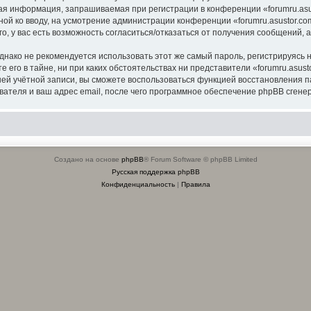
я информация, запрашиваемая при регистрации в конференции «forumru.asus
ной ко вводу, на усмотрение администрации конференции «forumru.asustor.com
о, у вас есть возможность согласиться/отказаться от получения сообщений
ко не рекомендуется использовать этот же самый пароль, регистрируясь на
 его в тайне, ни при каких обстоятельствах ни представители «forumru.asusto
вашей учётной записи, вы сможете воспользоваться функцией восстановлени
ателя и ваш адрес email, после чего программное обеспечение phpBB сгенер
Создано на основе
phpBB
® Forum Software © phpBB Limited
Русская поддержка phpBB
Конфиденциальность
|
Правила