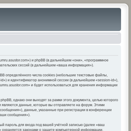
orumru.asustor.com») и phpBB (в дальнейшем «они», «программное
вательских сессий (в дальнейшем «ваша информация»).
BB определённого числа cookies (небольшие текстовые файлы,
d») и идентификатор анонимной сессии (в дальнейшем «session-id»),
umru.asustor.com» и будет использоваться для хранения информации
hpBB, однако они выходят за рамки этого документа, целью которого
 являются данные, которые вы отправляете на форум. Этими
сообщения»), данные, указанные при регистрации в конференции
ваши сообщения»).
ый пароль для входа под вашей учётной записью (далее «ваш
om» охраняется законами о защите компьютерной информации,