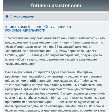
forumru.asustor.com
Список форумов
forumru.asustor.com - Соглашение о
конфиденциальности
Это соглашение подробно объясняет, как «forumru.asustor.com» и его
подразделения (в дальнейшем «мы», «наш», «forumru.asustor.com»,
«https://forumru.asustor.com») и phpBB (в дальнейшем «они»,
«программное обеспечение phpBB», «www.phpbb.com», «phpBB
Limited», «phpBB Teams») используют информацию, полученную во
время любой из ваших пользовательских сессий (в дальнейшем
«ваша информация»).
Ваша информация собирается двумя способами. Во-первых,
просмотр «forumru.asustor.com» приведёт к созданию программным
обеспечением phpBB определённого числа cookies (небольшие
текстовые файлы, загружаемые в папку временных файлов вашего
браузера). Первые две cookie содержат только идентификатор
пользователя (в дальнейшем «user-id») и идентификатор анонимной
сессии (в дальнейшем «session-id»), автоматически присвоенные вам
программным обеспечением phpBB. Третья cookie будет создана
после просмотра одной из тем конференции «forumru.asustor.com» и
будет использоваться для хранения информации о прочтённых вами