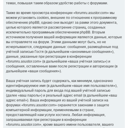
темах, повышая таким образом удобство работы с форумами.
Также во время просмотра конференции «forumru.asustor.com» мы
можем установить cookies, внешние по отношению к программному
обеспечению phpBB, однако они выходят за рамки этого документа,
целью которого является рассмотрение страниц, созданных
исключительно программным обеспечением phpBB. Вторым
источником получения вашей информации являются данные, которые
вы отправляете на форум. Этими данными могут быть, но не
исчерпываются, следующие данные: сообщения, размещённые под
учётной записью Гостя (в дальнейшем «анонимные сообщения»),
данные, указанные при регистрации в конференции
«forumru.asustor.com» (в дальнейшем «ваша учётная запись») и
сообщения, оставленные вами после регистрации и авторизации (в
дальнейшем «ваши сообщения»).
Ваша учётная запись будет содержать, как минимум, однозначно
идентифицируемое имя (в дальнейшем «ваше имя пользователя»),
индивидуальный пароль для входа под вашей учётной записью
(далее «ваш пароль») и реальный адрес email (в дальнейшем «ваш
адрес email»). Ваша информация из вашей учётной записи на
форумах «forumru.asustor.com» охраняется законами о защите
компьютерной информации, применяемыми в стране,
предоставляющей нам услуги хостинга. Любая информация,
запрашиваемая при регистрации в конференции
«forumru.asustor.com», кроме вашего имени пользователя, вашего