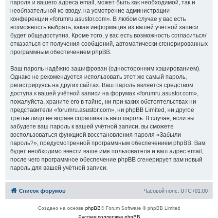
пароля и вашего адреса email, может быть как необходимой, так и
необязательной ко вводу, на усмотрение администрации
конференции «forumru.asustor.com». В любом случае у вас есть
возможность выбрать, какая информация из вашей учётной записи
будет общедоступна. Кроме того, у вас есть возможность согласиться/
отказаться от получения сообщений, автоматически сгенерированных
программным обеспечением phpBB.
Ваш пароль надёжно зашифрован (односторонним хэшированием).
Однако не рекомендуется использовать этот же самый пароль,
регистрируясь на других сайтах. Ваш пароль является средством
доступа к вашей учётной записи на форумах «forumru.asustor.com»,
пожалуйста, храните его в тайне, ни при каких обстоятельствах ни
представители «forumru.asustor.com», ни phpBB Limited, ни другое
третье лицо не вправе спрашивать ваш пароль. В случае, если вы
забудете ваш пароль к вашей учётной записи, вы сможете
воспользоваться функцией восстановления пароля «Забыли
пароль?», предусмотренной программным обеспечением phpBB. Вам
будет необходимо ввести ваше имя пользователя и ваш адрес email,
после чего программное обеспечение phpBB сгенерирует вам новый
пароль для вашей учётной записи.
Список форумов
Часовой пояс:
UTC+01:00
Создано на основе
phpBB
® Forum Software © phpBB Limited
Русская поддержка phpBB