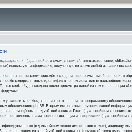
сти
подразделения (в дальнейшем «мы», «наш», «forumru.asustor.com», «https://f
ams») используют информацию, полученную во время любой из ваших пользо
 «forumru.asustor.com» приведёт к созданию программным обеспечением php
 cookie содержат только идентификатор пользователя (в дальнейшем «user-i
етья cookie будет создана после просмотра одной из тем конференции «for
с форумами.
ем установить cookies, внешние по отношению к программному обеспечению p
мным обеспечением phpBB. Вторым источником получения вашей информации
щения, размещённые под учётной записью Гостя (в дальнейшем «анонимные 
бщения, оставленные вами после регистрации и авторизации (в дальнейшем «
ентифицируемое имя (в дальнейшем «ваше имя пользователя»), индивидуальн
. Ваша информация из вашей учётной записи на форумах «forumru.asustor.c