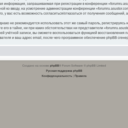
я информация, запрашиваемая при регистрации в конференции «forumru.asus
ной ко вводу, на усмотрение администрации конференции «forumru.asustor.com
о, у вас есть возможность согласиться/отказаться от получения сообщений
ко не рекомендуется использовать этот же самый пароль, регистрируясь на
 его в тайне, ни при каких обстоятельствах ни представители «forumru.asusto
вашей учётной записи, вы сможете воспользоваться функцией восстановлени
ателя и ваш адрес email, после чего программное обеспечение phpBB сгенер
Создано на основе
phpBB
® Forum Software © phpBB Limited
Русская поддержка phpBB
Конфиденциальность
|
Правила