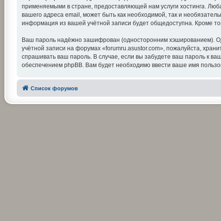
применяемыми в стране, предоставляющей нам услуги хостинга. Люба
вашего адреса email, может быть как необходимой, так и необязатель
информация из вашей учётной записи будет общедоступна. Кроме тог
Ваш пароль надёжно зашифрован (односторонним хэшированием). Одна
учётной записи на форумах «forumru.asustor.com», пожалуйста, храните
спрашивать ваш пароль. В случае, если вы забудете ваш пароль к 
обеспечением phpBB. Вам будет необходимо ввести ваше имя пользов
Список форумов