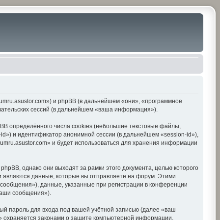
orumru.asustor.com») и phpBB (в дальнейшем «они», «программное
вательских сессий (в дальнейшем «ваша информация»).
BB определённого числа cookies (небольшие текстовые файлы,
d») и идентификатор анонимной сессии (в дальнейшем «session-id»),
umru.asustor.com» и будет использоваться для хранения информации
hpBB, однако они выходят за рамки этого документа, целью которого
 являются данные, которые вы отправляете на форум. Этими
сообщения»), данные, указанные при регистрации в конференции
ваши сообщения»).
ый пароль для входа под вашей учётной записью (далее «ваш
om» охраняется законами о защите компьютерной информации,