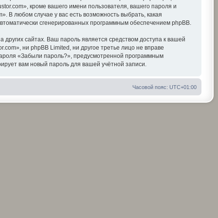
tor.com», кроме вашего имени пользователя, вашего пароля и
». В любом случае у вас есть возможность выбрать, какая
, автоматически сгенерированных программным обеспечением phpBB.
 других сайтах. Ваш пароль является средством доступа к вашей
r.com», ни phpBB Limited, ни другое третье лицо не вправе
я пароля «Забыли пароль?», предусмотренной программным
ирует вам новый пароль для вашей учётной записи.
Часовой пояс:
UTC+01:00