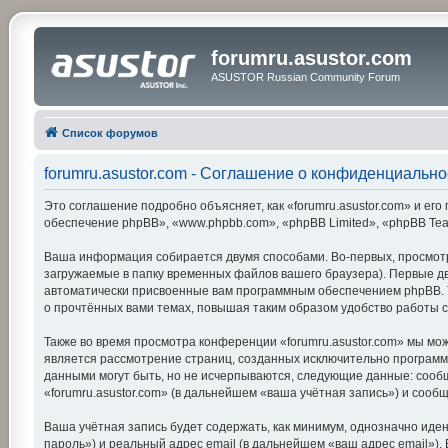
forumru.asustor.com
ASUSTOR Russian Community Forum
Список форумов
forumru.asustor.com - Соглашение о конфиденциально
Это соглашение подробно объясняет, как «forumru.asustor.com» и его 
обеспечение phpBB», «www.phpbb.com», «phpBB Limited», «phpBB Te
Ваша информация собирается двумя способами. Во-первых, просмотр
загружаемые в папку временных файлов вашего браузера). Первые две
автоматически присвоенные вам программным обеспечением phpBB. Тр
о прочтённых вами темах, повышая таким образом удобство работы 
Также во время просмотра конференции «forumru.asustor.com» мы мож
является рассмотрение страниц, созданных исключительно програм
данными могут быть, но не исчерпываются, следующие данные: сооб
«forumru.asustor.com» (в дальнейшем «ваша учётная запись») и соо
Ваша учётная запись будет содержать, как минимум, однозначно ид
пароль») и реальный адрес email (в дальнейшем «ваш адрес email»)