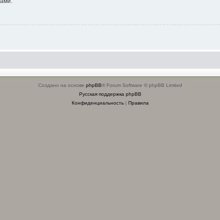
ами.
Создано на основе
phpBB
® Forum Software © phpBB Limited
Русская поддержка phpBB
Конфиденциальность
|
Правила