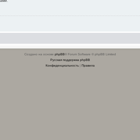
ами.
Создано на основе
phpBB
® Forum Software © phpBB Limited
Русская поддержка phpBB
Конфиденциальность
|
Правила