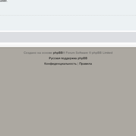
ами.
Создано на основе
phpBB
® Forum Software © phpBB Limited
Русская поддержка phpBB
Конфиденциальность
|
Правила