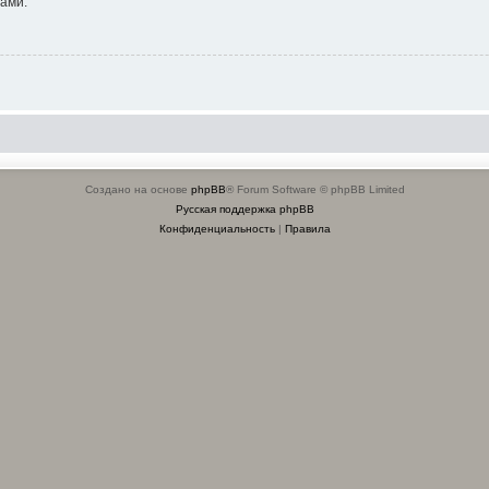
ами.
Создано на основе
phpBB
® Forum Software © phpBB Limited
Русская поддержка phpBB
Конфиденциальность
|
Правила