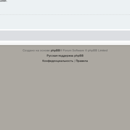
ами.
Создано на основе
phpBB
® Forum Software © phpBB Limited
Русская поддержка phpBB
Конфиденциальность
|
Правила