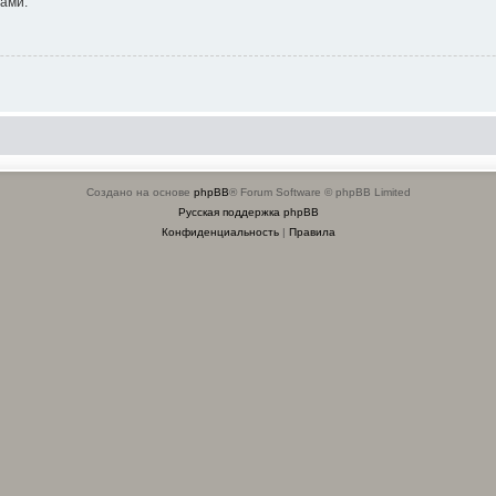
ами.
Создано на основе
phpBB
® Forum Software © phpBB Limited
Русская поддержка phpBB
Конфиденциальность
|
Правила