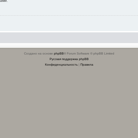
ами.
Создано на основе
phpBB
® Forum Software © phpBB Limited
Русская поддержка phpBB
Конфиденциальность
|
Правила