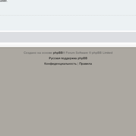
ами.
Создано на основе
phpBB
® Forum Software © phpBB Limited
Русская поддержка phpBB
Конфиденциальность
|
Правила