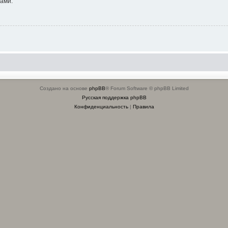
ами.
Создано на основе
phpBB
® Forum Software © phpBB Limited
Русская поддержка phpBB
Конфиденциальность
|
Правила