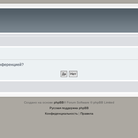
конференцией?
Создано на основе
phpBB
® Forum Software © phpBB Limited
Русская поддержка phpBB
Конфиденциальность
|
Правила