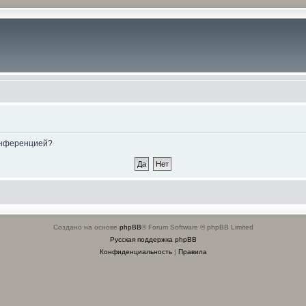
конференцией?
Создано на основе
phpBB
® Forum Software © phpBB Limited
Русская поддержка phpBB
Конфиденциальность
|
Правила