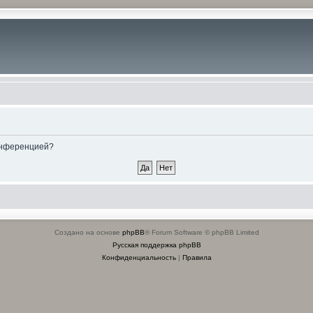
конференцией?
Создано на основе
phpBB
® Forum Software © phpBB Limited
Русская поддержка phpBB
Конфиденциальность
|
Правила