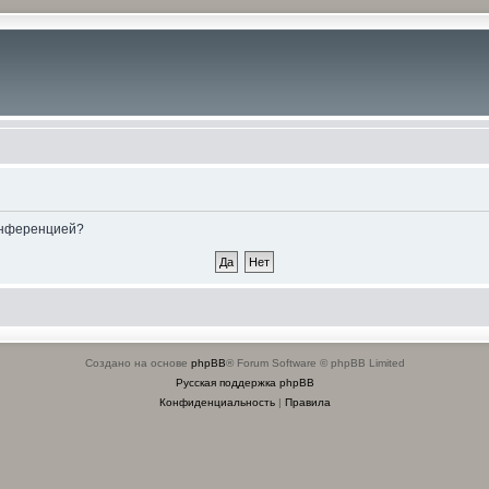
конференцией?
Создано на основе
phpBB
® Forum Software © phpBB Limited
Русская поддержка phpBB
Конфиденциальность
|
Правила