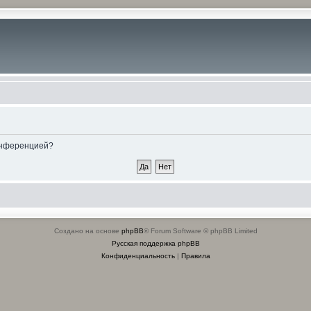
конференцией?
Создано на основе
phpBB
® Forum Software © phpBB Limited
Русская поддержка phpBB
Конфиденциальность
|
Правила