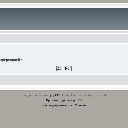
конференцией?
Создано на основе
phpBB
® Forum Software © phpBB Limited
Русская поддержка phpBB
Конфиденциальность
|
Правила