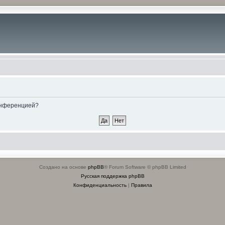
конференцией?
Создано на основе
phpBB
® Forum Software © phpBB Limited
Русская поддержка phpBB
Конфиденциальность
|
Правила