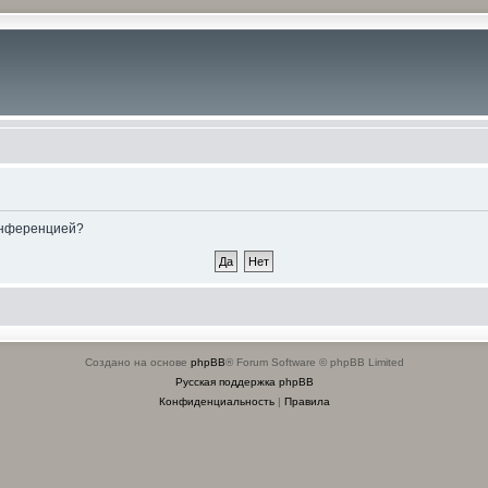
конференцией?
Создано на основе
phpBB
® Forum Software © phpBB Limited
Русская поддержка phpBB
Конфиденциальность
|
Правила