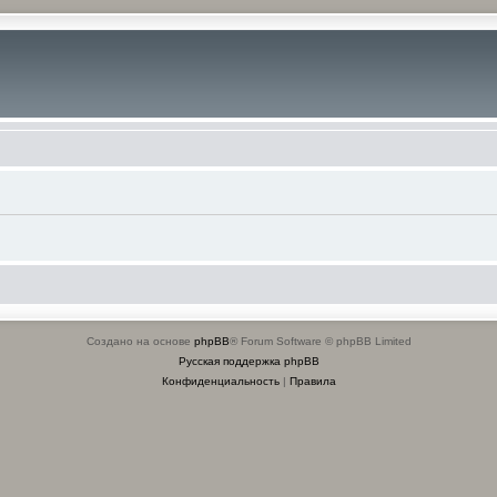
Создано на основе
phpBB
® Forum Software © phpBB Limited
Русская поддержка phpBB
Конфиденциальность
|
Правила