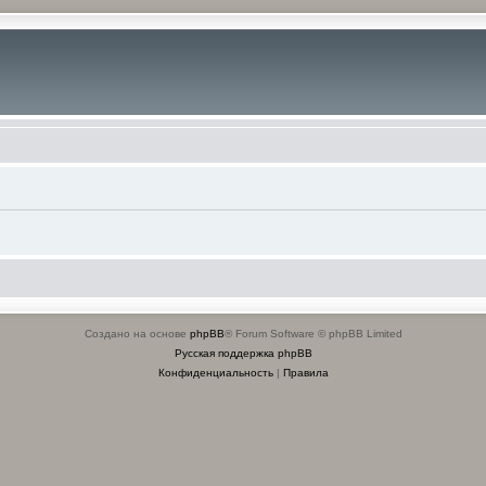
Создано на основе
phpBB
® Forum Software © phpBB Limited
Русская поддержка phpBB
Конфиденциальность
|
Правила