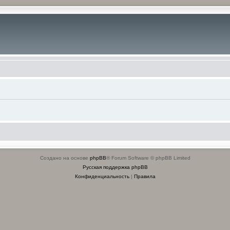
Создано на основе
phpBB
® Forum Software © phpBB Limited
Русская поддержка phpBB
Конфиденциальность
|
Правила