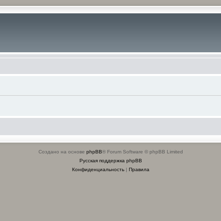
Создано на основе
phpBB
® Forum Software © phpBB Limited
Русская поддержка phpBB
Конфиденциальность
|
Правила