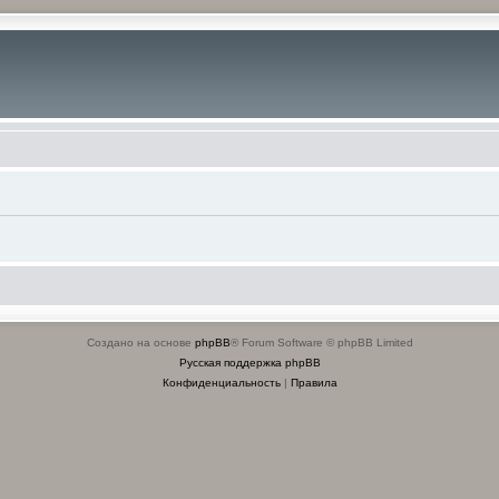
Создано на основе
phpBB
® Forum Software © phpBB Limited
Русская поддержка phpBB
Конфиденциальность
|
Правила