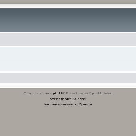
Создано на основе
phpBB
® Forum Software © phpBB Limited
Русская поддержка phpBB
Конфиденциальность
|
Правила