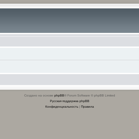
Создано на основе
phpBB
® Forum Software © phpBB Limited
Русская поддержка phpBB
Конфиденциальность
|
Правила