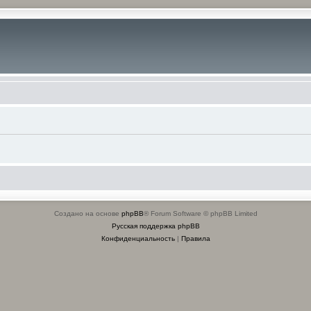
Создано на основе
phpBB
® Forum Software © phpBB Limited
Русская поддержка phpBB
Конфиденциальность
|
Правила