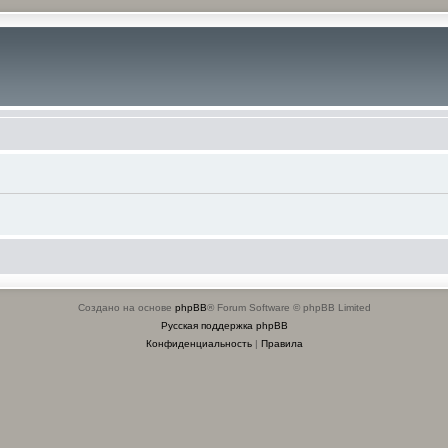
Создано на основе
phpBB
® Forum Software © phpBB Limited
Русская поддержка phpBB
Конфиденциальность
|
Правила