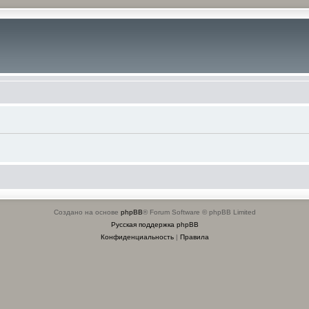
Создано на основе
phpBB
® Forum Software © phpBB Limited
Русская поддержка phpBB
Конфиденциальность
|
Правила