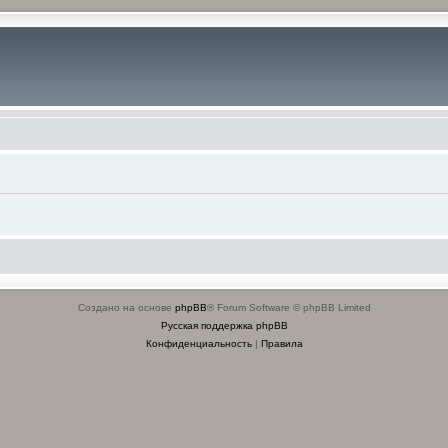
Создано на основе
phpBB
® Forum Software © phpBB Limited
Русская поддержка phpBB
Конфиденциальность
|
Правила