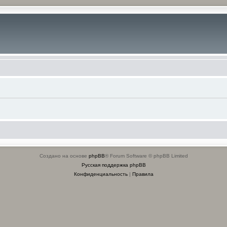
Создано на основе
phpBB
® Forum Software © phpBB Limited
Русская поддержка phpBB
Конфиденциальность
|
Правила