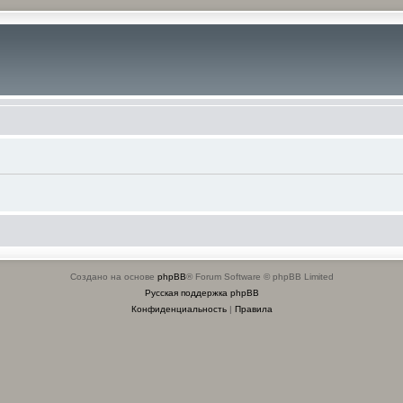
Создано на основе
phpBB
® Forum Software © phpBB Limited
Русская поддержка phpBB
Конфиденциальность
|
Правила