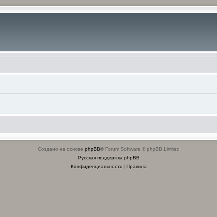
Создано на основе
phpBB
® Forum Software © phpBB Limited
Русская поддержка phpBB
Конфиденциальность
|
Правила