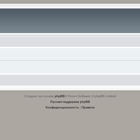
Создано на основе
phpBB
® Forum Software © phpBB Limited
Русская поддержка phpBB
Конфиденциальность
|
Правила