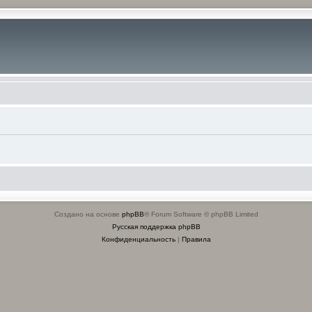
Создано на основе
phpBB
® Forum Software © phpBB Limited
Русская поддержка phpBB
Конфиденциальность
|
Правила