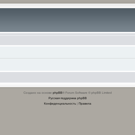
Создано на основе
phpBB
® Forum Software © phpBB Limited
Русская поддержка phpBB
Конфиденциальность
|
Правила