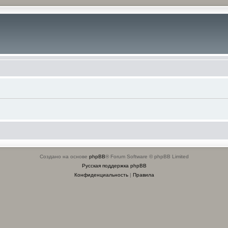
Создано на основе
phpBB
® Forum Software © phpBB Limited
Русская поддержка phpBB
Конфиденциальность
|
Правила