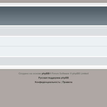
Создано на основе
phpBB
® Forum Software © phpBB Limited
Русская поддержка phpBB
Конфиденциальность
|
Правила