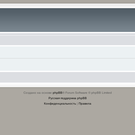
Создано на основе
phpBB
® Forum Software © phpBB Limited
Русская поддержка phpBB
Конфиденциальность
|
Правила