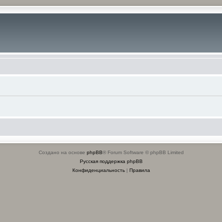
Создано на основе
phpBB
® Forum Software © phpBB Limited
Русская поддержка phpBB
Конфиденциальность
|
Правила