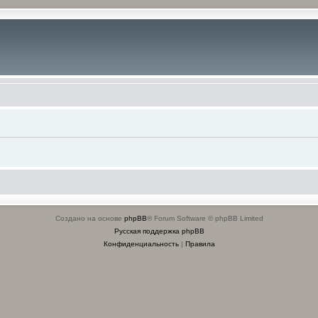
Создано на основе
phpBB
® Forum Software © phpBB Limited
Русская поддержка phpBB
Конфиденциальность
|
Правила